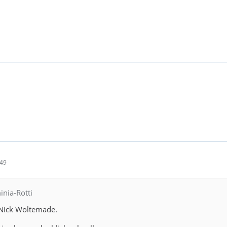
:49
inia-Rotti
 Nick Woltemade.