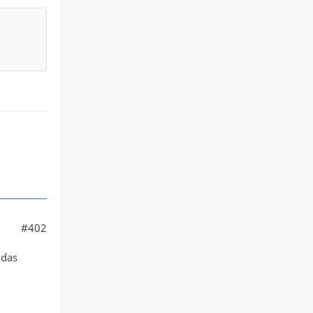
#402
 das