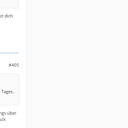
zt dich
#405
s Tages,
ings über
ück