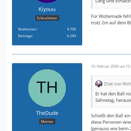
Lang und schlacks
Kiyouu
Für Woltemade fehlt
Erleuchteter
trotz 2m auf dem B
Reaktionen
4.700
Beiträge
6.294
10. Februar 2026 um 12
Zitat von Rich
Er hat den Ball ni
Sahnetag, herausr
TheDude
Schießt den Ball ei
diese Personen wied
Meister
(genauso wie beim 2.