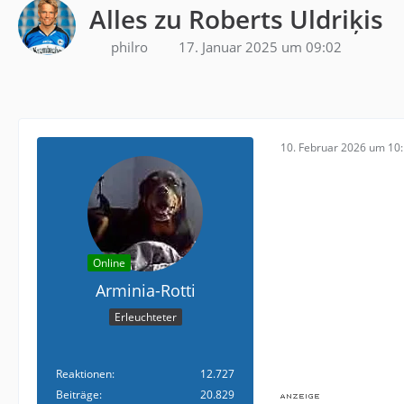
Alles zu Roberts Uldriķis
philro
17. Januar 2025 um 09:02
10. Februar 2026 um 10
Online
Arminia-Rotti
Erleuchteter
Reaktionen
12.727
Beiträge
20.829