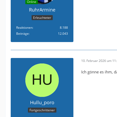
Online
RuhrArmine
Erleuchteter
Reaktionen
8.188
Beiträge
12.043
10. Februar 2026 um 11
Ich gönne es ihm, d
Hullu_poro
Fortgeschrittener