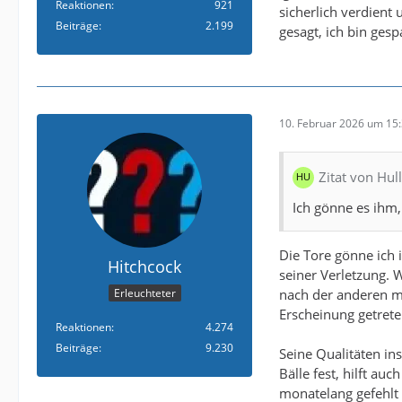
Reaktionen
921
sicherlich verdient
Beiträge
2.199
gesagt, ich bin ges
10. Februar 2026 um 15
Zitat von Hul
Ich gönne es ihm,
Die Tore gönne ich 
Hitchcock
seiner Verletzung. 
nach der anderen mac
Erleuchteter
Erscheinung getrete
Reaktionen
4.274
Beiträge
9.230
Seine Qualitäten i
Bälle fest, hilft au
monatelang gefehlt