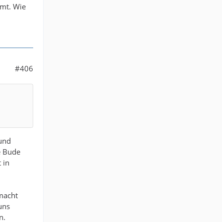
mmt. Wie
#406
rund
e Bude
 in
macht
uns
n.