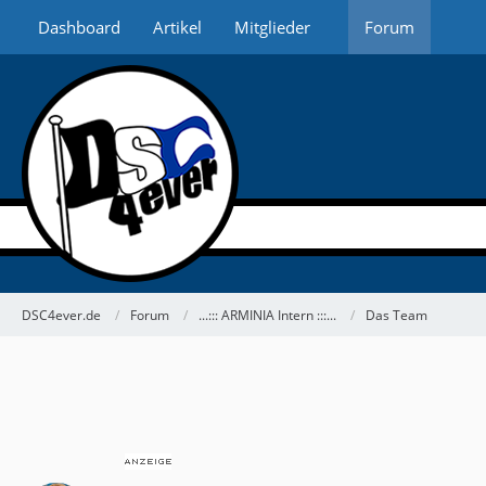
Dashboard
Artikel
Mitglieder
Forum
DSC4ever.de
Forum
...::: ARMINIA Intern :::...
Das Team