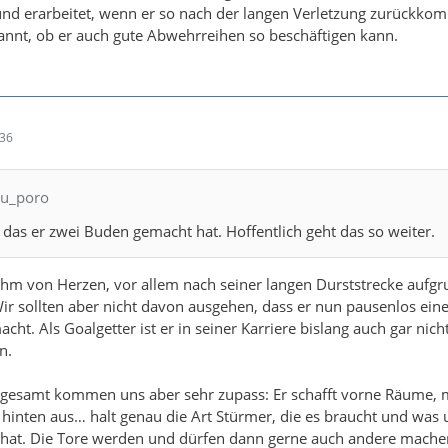
 und erarbeitet, wenn er so nach der langen Verletzung zurückko
pannt, ob er auch gute Abwehrreihen so beschäftigen kann.
:36
lu_poro
 das er zwei Buden gemacht hat. Hoffentlich geht das so weiter.
ihm von Herzen, vor allem nach seiner langen Durststrecke aufg
Wir sollten aber nicht davon ausgehen, dass er nun pausenlos ein
ht. Als Goalgetter ist er in seiner Karriere bislang auch gar nicht
n.
nsgesamt kommen uns aber sehr zupass: Er schafft vorne Räume, 
ch hinten aus… halt genau die Art Stürmer, die es braucht und was 
 hat. Die Tore werden und dürfen dann gerne auch andere mache