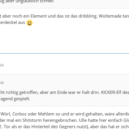
ig aber unglaublich schnell
 aber noch ein Element und das ist das dribbling. Woltemade tan
ierdeckel aus
:04
ie
cht richtig getroffen, aber am Ende war er halt drin. KICKER-Elf de
agend gespielt.
n Wörl, Corboz oder Mehlem so und er wird gehalten, wäre allerd
er mal ein Shitstorm hereingebrochen. Ulle hatte hier einfach Gl
 Tor als er das Hinterteil des Gegners nutzt), aber das hat er sich