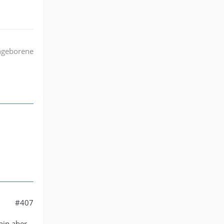
angeborene
#407
bin aber