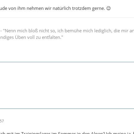
Bude von ihm nehmen wir natürlich trotzdem gerne. 😉
" - "Nenn mich bloß nicht so, ich bemühe mich lediglich, die mir 
ändiges Üben voll zu entfalten."
:57
lich mit im Trainingslager im Sommer in den Alpen? Ich meine ja, 