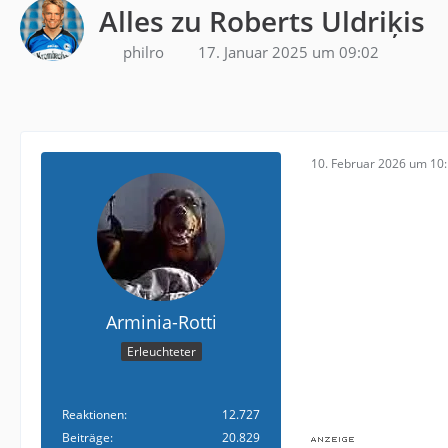
Alles zu Roberts Uldriķis
philro
17. Januar 2025 um 09:02
10. Februar 2026 um 10
Arminia-Rotti
Erleuchteter
Reaktionen
12.727
Beiträge
20.829