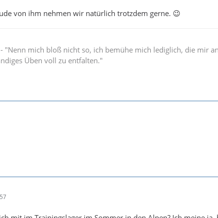
Bude von ihm nehmen wir natürlich trotzdem gerne. 😉
" - "Nenn mich bloß nicht so, ich bemühe mich lediglich, die mir 
ändiges Üben voll zu entfalten."
:57
lich mit im Trainingslager im Sommer in den Alpen? Ich meine ja, 