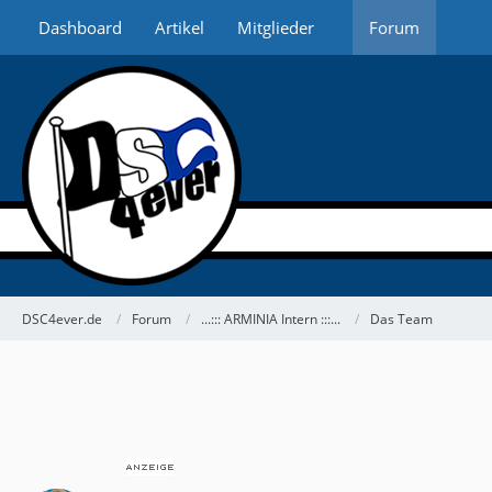
Dashboard
Artikel
Mitglieder
Forum
DSC4ever.de
Forum
...::: ARMINIA Intern :::...
Das Team