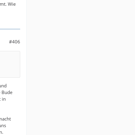
mmt. Wie
#406
rund
e Bude
 in
macht
uns
n.