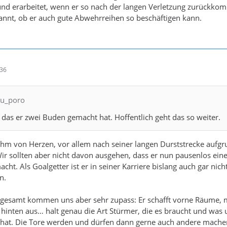
 und erarbeitet, wenn er so nach der langen Verletzung zurückko
pannt, ob er auch gute Abwehrreihen so beschäftigen kann.
:36
lu_poro
 das er zwei Buden gemacht hat. Hoffentlich geht das so weiter.
ihm von Herzen, vor allem nach seiner langen Durststrecke aufg
Wir sollten aber nicht davon ausgehen, dass er nun pausenlos ein
ht. Als Goalgetter ist er in seiner Karriere bislang auch gar nicht
n.
nsgesamt kommen uns aber sehr zupass: Er schafft vorne Räume, 
ch hinten aus… halt genau die Art Stürmer, die es braucht und was 
 hat. Die Tore werden und dürfen dann gerne auch andere mache