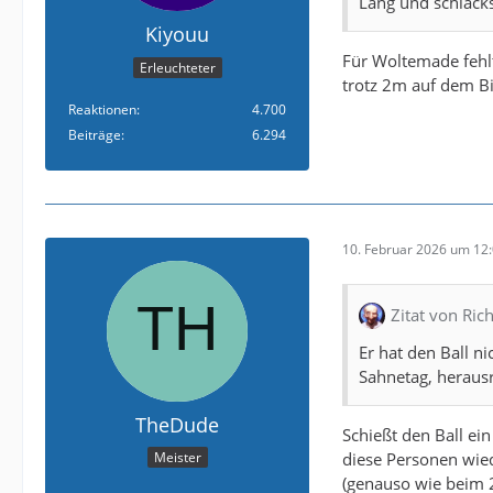
Lang und schlacks
Kiyouu
Für Woltemade fehlt
Erleuchteter
trotz 2m auf dem B
Reaktionen
4.700
Beiträge
6.294
10. Februar 2026 um 12
Zitat von Rich
Er hat den Ball ni
Sahnetag, herausr
TheDude
Schießt den Ball ei
diese Personen wied
Meister
(genauso wie beim 2.