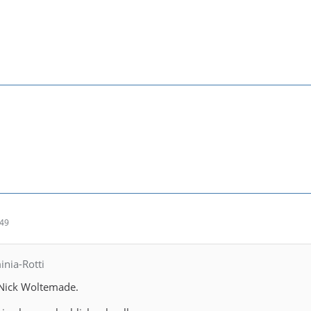
:49
inia-Rotti
 Nick Woltemade.