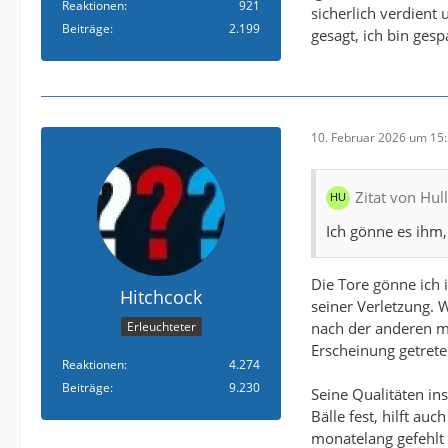
Reaktionen
921
sicherlich verdient
Beiträge
2.199
gesagt, ich bin ges
10. Februar 2026 um 15
Zitat von Hul
Ich gönne es ihm,
Die Tore gönne ich 
Hitchcock
seiner Verletzung. 
nach der anderen mac
Erleuchteter
Erscheinung getrete
Reaktionen
4.274
Beiträge
9.230
Seine Qualitäten i
Bälle fest, hilft au
monatelang gefehlt