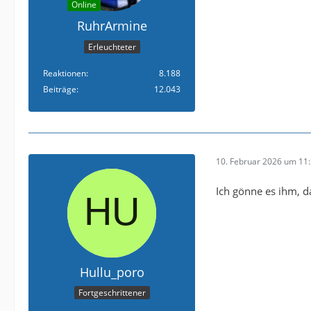
Online
RuhrArmine
Erleuchteter
Reaktionen
8.188
Beiträge
12.043
10. Februar 2026 um 11
Ich gönne es ihm, d
Hullu_poro
Fortgeschrittener