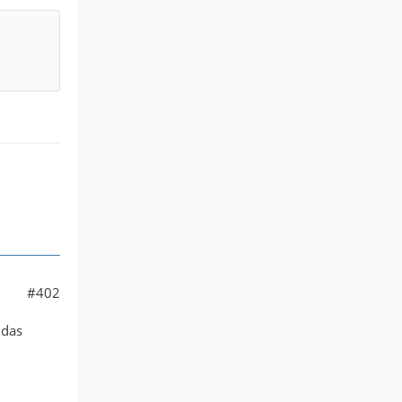
#402
 das