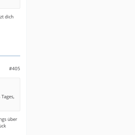
zt dich
#405
s Tages,
ings über
ück