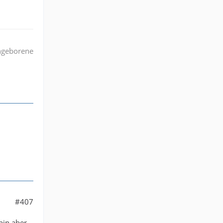
angeborene
#407
bin aber