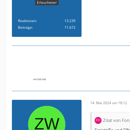
Erleuchteter
Reaktionen
13.239
Beiträge
11.672
14. Mai 2024 um 18:12
Zitat von Fon
Freistöße und El