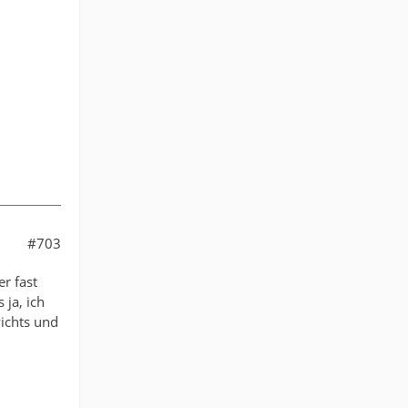
#703
r fast
 ja, ich
ichts und