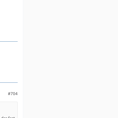
#704
der fast