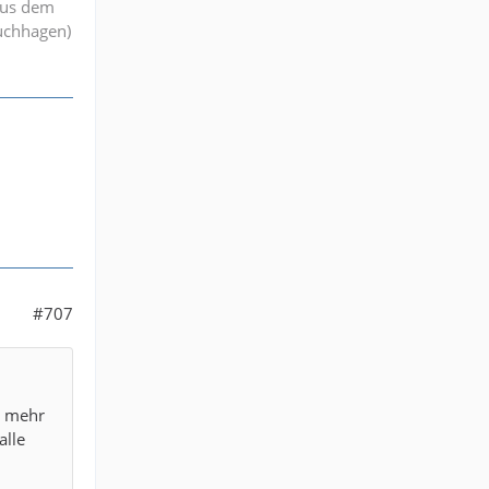
aus dem
ruchhagen)
#707
g mehr
alle