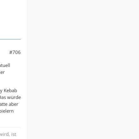
#706
tuell
 er
py Kebab
 Das würde
atte aber
pielern
ird, ist