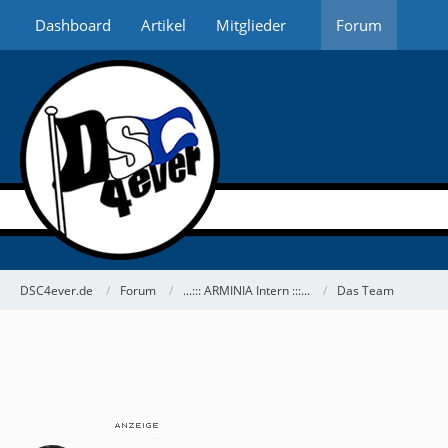
Dashboard
Artikel
Mitglieder
Forum
DSC4ever.de
Forum
...::: ARMINIA Intern :::...
Das Team