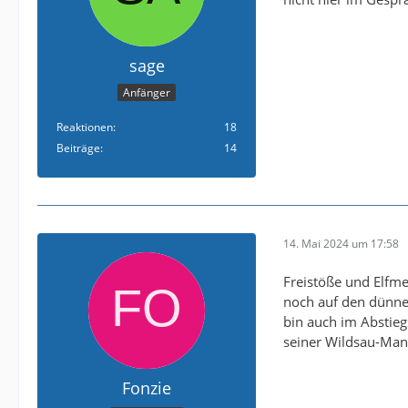
sage
Anfänger
Reaktionen
18
Beiträge
14
14. Mai 2024 um 17:58
Freistöße und Elfm
noch auf den dünnen
bin auch im Abstie
seiner Wildsau-Man
Fonzie