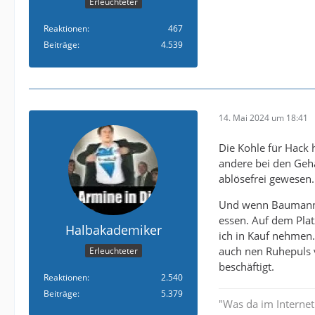
Erleuchteter
Reaktionen
467
Beiträge
4.539
14. Mai 2024 um 18:41
Die Kohle für Hack 
andere bei den Geh
ablösefrei gewesen.
Und wenn Baumann 
essen. Auf dem Plat
Halbakademiker
ich in Kauf nehmen.
auch nen Ruhepuls v
Erleuchteter
beschäftigt.
Reaktionen
2.540
Beiträge
5.379
"Was da im Internet