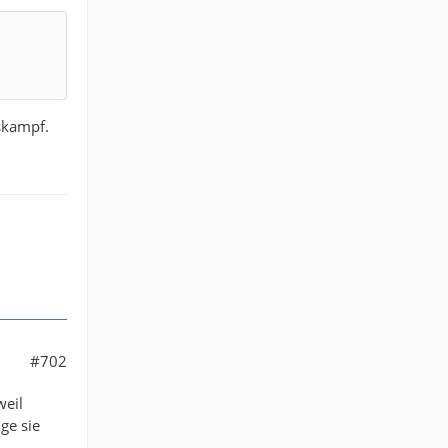
skampf.
#702
weil
ge sie