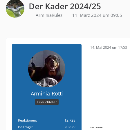
Der Kader 2024/25
ArminiaRulez
11. März 2024 um 09:05
14. Mai 2024 um 17:53
Arminia-Rotti
Erleuchteter
Reaktionen
12.728
Beiträge
20.829