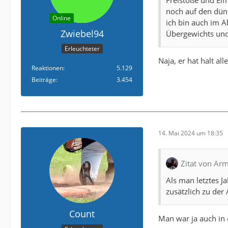
noch auf den dünn
Online
ich bin auch im 
Zwiebel94
Übergewichts und
Erleuchteter
Naja, er hat halt a
Reaktionen
5.129
Beiträge
3.454
14. Mai 2024 um 18:35
Zitat von Arm
Als man letztes J
zusätzlich zu der
Count
Man war ja auch in 